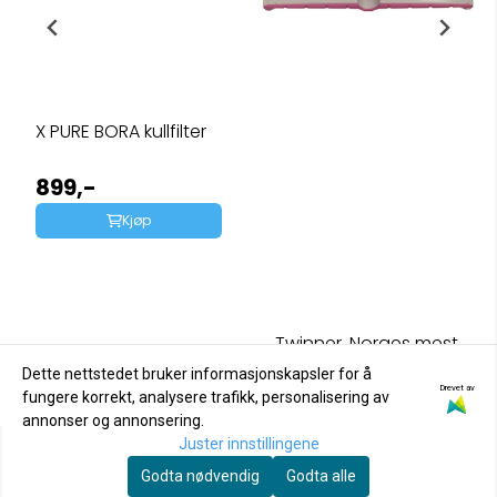
X PURE BORA kullfilter
899,-
Kjøp
Twinner. Norges mest
solgte munnstykke!
Dette nettstedet bruker informasjonskapsler for å
Drevet av
299,-
fungere korrekt, analysere trafikk, personalisering av
annonser og annonsering.
Kjøp
Juster innstillingene
Godta nødvendig
Godta alle