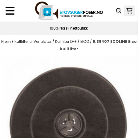
Hopp til innhold
100% Norsk nettbutikk
Hjem
/
Kullfilter til Ventilator
/
Kullfilter D-F
/
EICO
/
6.S9407 ECOLINE Eico
kullfilter