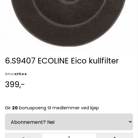
6.S9407 ECOLINE Eico kullfilter
Art.nr:
KF044
399,-
Gir
20
bonuspoeng til medlemmer ved kjøp